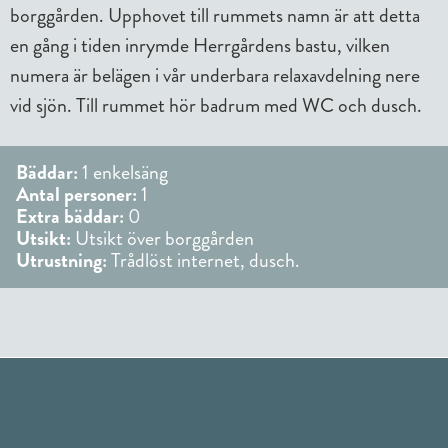
borggården. Upphovet till rummets namn är att detta
en gång i tiden inrymde Herrgårdens bastu, vilken
numera är belägen i vår underbara relaxavdelning nere
vid sjön. Till rummet hör badrum med WC och dusch.
Bäddar:
1 enkelsäng
Antal personer:
1
Extra bäddar:
0
Utsikt:
Utsikt över borggården
Utrustning:
Trådlöst internet, dusch.