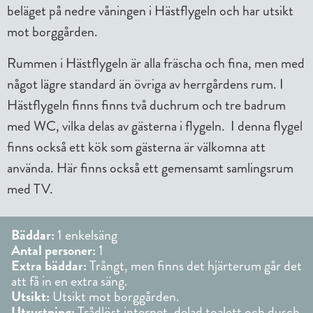
beläget på nedre våningen i Hästflygeln och har utsikt
mot borggården.
Rummen i Hästflygeln är alla fräscha och fina, men med
något lägre standard än övriga av herrgårdens rum. I
Hästflygeln finns finns två duchrum och tre badrum
med WC, vilka delas av gästerna i flygeln. I denna flygel
finns också ett kök som gästerna är välkomna att
använda. Här finns också ett gemensamt samlingsrum
med TV.
Bäddar:
1 enkelsäng
Antal personer:
1
Extra bäddar:
Trångt, men finns det hjärterum går det
att få in en extra säng.
Utsikt:
Utsikt mot borggården.
Utrustning:
Trådlöst internet, delad toalett och dusch